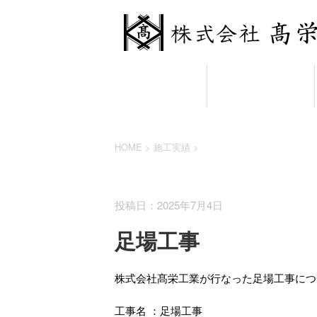
HOME
業務案内
HOME
>
施工実績
>
施工実績
投稿日：2025年7月4日
足場工事
株式会社髙栄工業が行なった足場工事につ
工事名 ：足場工事