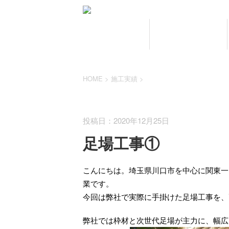
HOME
業務案内
HOME
>
施工実績
>
施工実績
投稿日：2020年12月25日
足場工事①
こんにちは。埼玉県川口市を中心に関東一
業です。
今回は弊社で実際に手掛けた足場工事を、
弊社では枠材と次世代足場が主力に、幅広