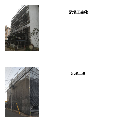
足場工事④
こんにちは。埼玉県川口市を中心
に商業施設・ビル・マンション・
戸建住宅戸建など、幅広い建物を
対象に足場 …
足場工事
足場工事の様子をご紹介します。
足場工事 足場工事のご依頼は、
弊社までご連絡ください。 …