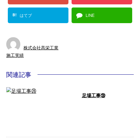
B!
はてブ
LINE
株式会社髙栄工業
施工実績
関連記事
足場工事㉘
足場工事㉘ ここまで足場工事の
様子をご紹介してまいりました
が、いかがでしたか？ 足場工事
のことなら、 …