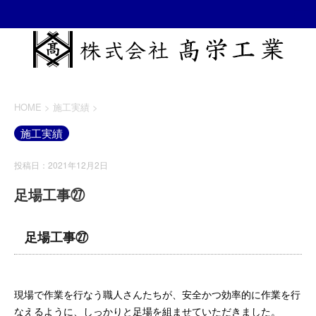
HOME
>
施工実績
>
施工実績
投稿日：2021年12月2日
足場工事㉗
足場工事㉗
現場で作業を行なう職人さんたちが、安全かつ効率的に作業を行
なえるように、しっかりと足場を組ませていただきました。