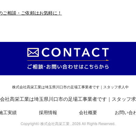
のご相談・ご依頼はお気軽に！
足場工事
足場工事
式会社髙栄工業が行
弊社が手がけた足場工
った足場工事につい
事の様子をまとめてご
、まとめてご紹介い
紹介いたします。 ぜひ
ます！ 建築現場で
ご覧ください！ 足場工
全が最優先事項 …
事 弊社は様々な …
会社髙栄工業は埼玉県川口市の足場工事業者です｜スタッフ求
施工実績
採用情報
会社概要
お問い合
Copyright© 株式会社髙栄工業 , 2026 All Rights Reserved.