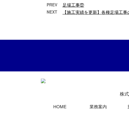
PREV
足場工事㉗
NEXT
【施工実績を更新】各種足場工事
足場工事
今回は、各現場の足場
株
工事の様子をまとめて
な
ご紹介いたします。 足
て
場工事 迅速かつ丁寧な
たし
施工をお約束しま …
は安
株式
HOME
業務案内