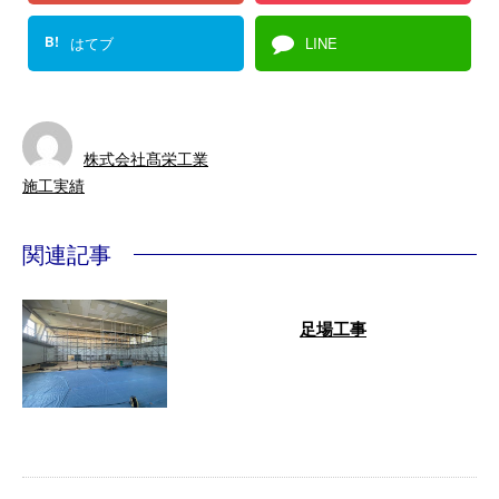
B!
はてブ
LINE
株式会社髙栄工業
施工実績
関連記事
足場工事
各現場の足場工事の様子をまとめ
てご紹介いたしますのでぜひご覧
ください！ 足場工事 弊社につい
て 株式 …