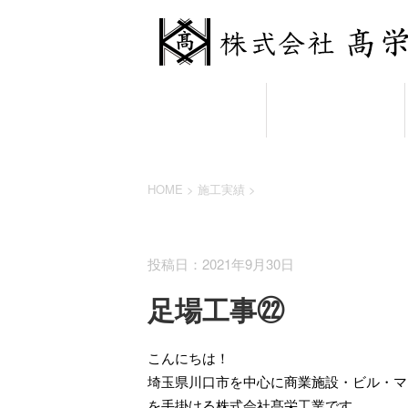
HOME
業務案内
HOME
>
施工実績
>
施工実績
投稿日：2021年9月30日
足場工事㉒
こんにちは！
埼玉県川口市を中心に商業施設・ビル・マ
を手掛ける株式会社髙栄工業です。